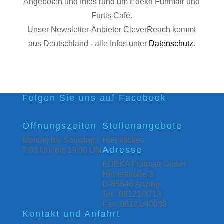
Angeboten und Infos rund um Edeka Furtmair und
Furtis Café.
Unser Newsletter-Anbieter CleverReach kommt
aus Deutschland - alle Infos unter
Datenschutz
.
Folgen Sie uns auf Facebook
Öffnungszeiten
Stellenangebote
Montag bis Samstag:
Hier klicken
Adresse
7:00 Uhr bis 19:00 Uhr
EDEKA Furtmair GmbH
Hirnerstraße 3
D-85646 Anzing
Tel.: 08121/3713
Fax: 08121/40030
Kontakt und Anfahrt